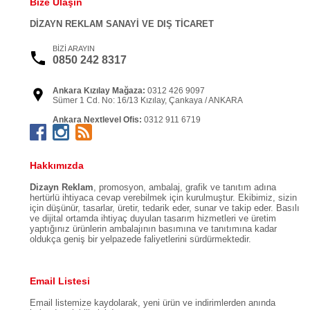
Bize Ulaşın
DİZAYN REKLAM SANAYİ VE DIŞ TİCARET
BİZİ ARAYIN
0850 242 8317
Ankara Kızılay Mağaza:
0312 426 9097
Sümer 1 Cd. No: 16/13 Kızılay, Çankaya / ANKARA
Ankara Nextlevel Ofis:
0312 911 6719
Kızılırmak Mah. Dumlupınar Bulv. NEXTLEVEL Tower
No:3-A D: 10 Söğütözü Çankaya / ANKARA
İstanbul Şişli Ofis:
0212 999 0365
Hakkımızda
İzzetpaşa Mahallesi, Yeni Yol Caddesi, Nurol Tower Şişli
/ İSTANBUL
Dizayn Reklam
, promosyon, ambalaj, grafik ve tanıtım adına
hertürlü ihtiyaca cevap verebilmek için kurulmuştur. Ekibimiz, sizin
için düşünür, tasarlar, üretir, tedarik eder, sunar ve takip eder. Basılı
ve dijital ortamda ihtiyaç duyulan tasarım hizmetleri ve üretim
yaptığınız ürünlerin ambalajının basımına ve tanıtımına kadar
oldukça geniş bir yelpazede faliyetlerini sürdürmektedir.
Email Listesi
Email listemize kaydolarak, yeni ürün ve indirimlerden anında