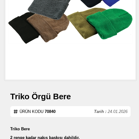
Triko Örgü Bere
ÜRÜN KODU
70840
Tarih :
24.01.2026
Triko Bere
2 renge kadar nakış baskısı dahildir.