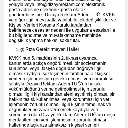
yoluyla veya
info@dizaynreklam.com
elektronik
posta adresine elektronik posta olarak
gönderebilirsiniz. Dizayn Reklam-Adem TUĞ, KVKK
ve diğer ilgili mevzuatta yapılabilecek değişiklikler ve
Kişisel Verileri Koruma Kurulu tarafından
belirlenecek esaslar nedeni ile uygulama esasları ile
bu bilgilendirme ve muvafakatname metninde
değişiklik yapma hakkını saklı tutar.
g) Rıza Gerektirmeyen Haller
KVKK’nun 5. maddesinin 2. fıkrası uyarınca,
kanunlarda açıkça öngörülmesi, bir sözleşmenin
kurulması veya ifasıyla doğrudan doğruya ilgili
olması kaydıyla, sözleşmenin taraflarına ait kişisel
verilerin işlenmesinin gerekli olması, veri sorumlusu
sıfatıyla Dizayn Reklam-Adem TUĞ’un hukuki
yükümlülüğünü yerine getirebilmesi için zorunlu
olması, ilgili kişi tarafından alenileştirilmiş olması, bir
hakkın tesisi, kullanılması veya korunması için veri
işlemenin zorunlu olması, ilgili kişinin temel hak ve
özgürlüklerine zarar vermemek kaydıyla veri
sorumlusu olan Dizayn Reklam-Adem TUĞ’un meşru
menfaatleri için veri işlenmesinin zorunlu olması
hallerinde açık rıza almaksızın kişisel verileri