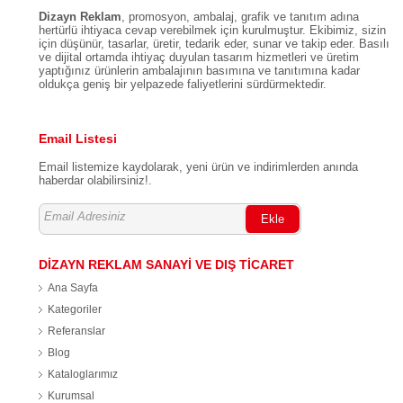
/ İSTANBUL
Dizayn Reklam
, promosyon, ambalaj, grafik ve tanıtım adına
hertürlü ihtiyaca cevap verebilmek için kurulmuştur. Ekibimiz, sizin
için düşünür, tasarlar, üretir, tedarik eder, sunar ve takip eder. Basılı
ve dijital ortamda ihtiyaç duyulan tasarım hizmetleri ve üretim
yaptığınız ürünlerin ambalajının basımına ve tanıtımına kadar
oldukça geniş bir yelpazede faliyetlerini sürdürmektedir.
Email Listesi
Email listemize kaydolarak, yeni ürün ve indirimlerden anında
haberdar olabilirsiniz!.
Ekle
DİZAYN REKLAM SANAYİ VE DIŞ TİCARET
Ana Sayfa
Kategoriler
Referanslar
Blog
Kataloglarımız
Kurumsal