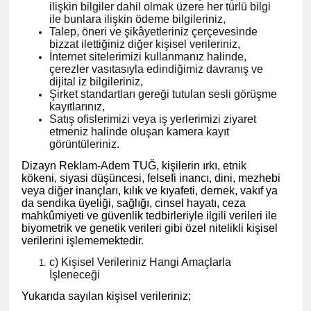
ilişkin bilgiler dahil olmak üzere her türlü bilgi
ile bunlara ilişkin ödeme bilgileriniz,
Talep, öneri ve şikâyetleriniz çerçevesinde
bizzat ilettiğiniz diğer kişisel verileriniz,
İnternet sitelerimizi kullanmanız halinde,
çerezler vasıtasıyla edindiğimiz davranış ve
dijital iz bilgileriniz,
Şirket standartları gereği tutulan sesli görüşme
kayıtlarınız,
Satış ofislerimizi veya iş yerlerimizi ziyaret
etmeniz halinde oluşan kamera kayıt
görüntüleriniz.
Dizayn Reklam-Adem TUĞ, kişilerin ırkı, etnik
kökeni, siyasi düşüncesi, felsefi inancı, dini, mezhebi
veya diğer inançları, kılık ve kıyafeti, dernek, vakıf ya
da sendika üyeliği, sağlığı, cinsel hayatı, ceza
mahkûmiyeti ve güvenlik tedbirleriyle ilgili verileri ile
biyometrik ve genetik verileri gibi özel nitelikli kişisel
verilerini işlememektedir.
c) Kişisel Verileriniz Hangi Amaçlarla
İşleneceği
Yukarıda sayılan kişisel verileriniz;