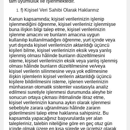
tam uyumluluk ile işlenmektedir.
f) Kişisel Veri Sahibi Olarak Haklarınız
Kanun kapsamında; kişisel verilerinizin işlenip
işlenmediğini öğrenme, kişisel verileriniz işlenmişse
buna ilişkin bilgi talep etme, kişisel verilerinizin
işlenme amacını ve bunların amacına uygun
kullanılıp kullanılmadığını öğrenme, yurt içinde veya
yurt dışında kişisel verilerinizin aktarıldığı üçüncü
kişileri bilme, kişisel verilerinizin eksik veya yanlış
işlenmiş olması hâlinde bunların düzeltilmesini
isteme, kişisel verilerinizin eksik veya yanlış işlenmiş
olması hâlinde bunların düzeltilmesine ve/veya
kişisel verilerin silinmesine veya yok edilmesine
ilişkin işlemlerin kişisel verilerin aktarıldığı üçüncü
kişilere bildirilmesini isteme, işlenen verilerinizin
münhasıran otomatik sistemler vasıtasıyla analiz
edilmesi suretiyle işlenmesi durumunda aleyhe bir
sonucun ortaya çıkması ihtimalinde itiraz etme,
kişisel verilerinizin kanuna aykırı olarak işlenmesi
sebebiyle zarara uğranılması hâlinde zararın
giderilmesini talep etme haklarına sahipsiniz. Bu
kapsamda yapacağınız başvurularda yer alan
talepleriniz, talebin niteliğine göre en geç otuz gün
içinde olmak üzere en kısa sürede ve ücretsiz olarak