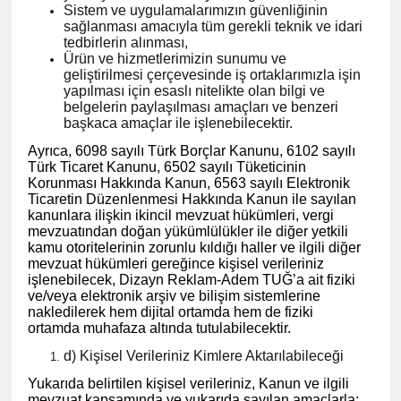
Sistem ve uygulamalarımızın güvenliğinin
sağlanması amacıyla tüm gerekli teknik ve idari
tedbirlerin alınması,
Ürün ve hizmetlerimizin sunumu ve
geliştirilmesi çerçevesinde iş ortaklarımızla işin
yapılması için esaslı nitelikte olan bilgi ve
belgelerin paylaşılması amaçları ve benzeri
başkaca amaçlar ile işlenebilecektir.
Ayrıca, 6098 sayılı Türk Borçlar Kanunu, 6102 sayılı
Türk Ticaret Kanunu, 6502 sayılı Tüketicinin
Korunması Hakkında Kanun, 6563 sayılı Elektronik
Ticaretin Düzenlenmesi Hakkında Kanun ile sayılan
kanunlara ilişkin ikincil mevzuat hükümleri, vergi
mevzuatından doğan yükümlülükler ile diğer yetkili
kamu otoritelerinin zorunlu kıldığı haller ve ilgili diğer
mevzuat hükümleri gereğince kişisel verileriniz
işlenebilecek, Dizayn Reklam-Adem TUĞ’a ait fiziki
ve/veya elektronik arşiv ve bilişim sistemlerine
nakledilerek hem dijital ortamda hem de fiziki
ortamda muhafaza altında tutulabilecektir.
d) Kişisel Verileriniz Kimlere Aktarılabileceği
Yukarıda belirtilen kişisel verileriniz, Kanun ve ilgili
mevzuat kapsamında ve yukarıda sayılan amaçlarla;