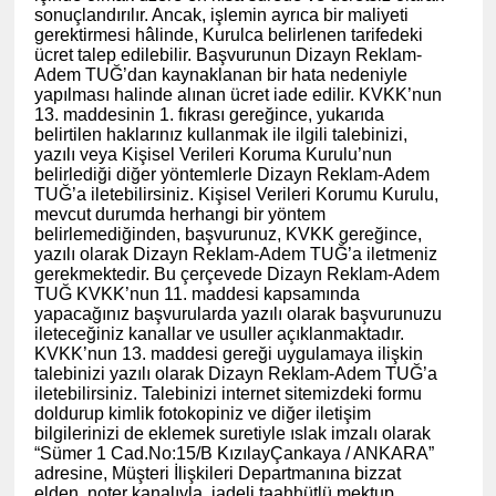
sonuçlandırılır. Ancak, işlemin ayrıca bir maliyeti
gerektirmesi hâlinde, Kurulca belirlenen tarifedeki
ücret talep edilebilir. Başvurunun Dizayn Reklam-
Adem TUĞ’dan kaynaklanan bir hata nedeniyle
yapılması halinde alınan ücret iade edilir. KVKK’nun
13. maddesinin 1. fıkrası gereğince, yukarıda
belirtilen haklarınız kullanmak ile ilgili talebinizi,
yazılı veya Kişisel Verileri Koruma Kurulu’nun
belirlediği diğer yöntemlerle Dizayn Reklam-Adem
TUĞ’a iletebilirsiniz. Kişisel Verileri Korumu Kurulu,
mevcut durumda herhangi bir yöntem
belirlemediğinden, başvurunuz, KVKK gereğince,
yazılı olarak Dizayn Reklam-Adem TUĞ’a iletmeniz
gerekmektedir. Bu çerçevede Dizayn Reklam-Adem
TUĞ KVKK’nun 11. maddesi kapsamında
yapacağınız başvurularda yazılı olarak başvurunuzu
ileteceğiniz kanallar ve usuller açıklanmaktadır.
KVKK’nun 13. maddesi gereği uygulamaya ilişkin
talebinizi yazılı olarak Dizayn Reklam-Adem TUĞ’a
iletebilirsiniz. Talebinizi internet sitemizdeki formu
doldurup kimlik fotokopiniz ve diğer iletişim
bilgilerinizi de eklemek suretiyle ıslak imzalı olarak
“Sümer 1 Cad.No:15/B KızılayÇankaya / ANKARA”
adresine, Müşteri İlişkileri Departmanına bizzat
elden, noter kanalıyla, iadeli taahhütlü mektup