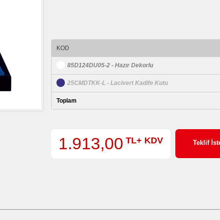
KOD
85D124DU05-2 - Hazır Dekorlu
25CMDTKK-L - Lacivert Kadife Kutu
Toplam
1.913,00
TL+ KDV
Teklif İst