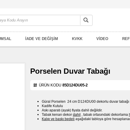
UMSAL
İADE VE DEĞİŞİM
KVKK
VİDEO
REF
Porselen Duvar Tabağı
ÜRÜN KODU
85D124DU05-2
Güral Porselen 24 cm D124DU00 dekorlu duvar tabağı
Kadife Kutulu
Askı aparatı (ayak) fiyata dahil değildir.
Tabak kenarı dekor
dahil
, tabak ortasındaki dekorlama
Kalıp ve baskı bedeli
aşağıdaki tabloya göre hesaplanaca