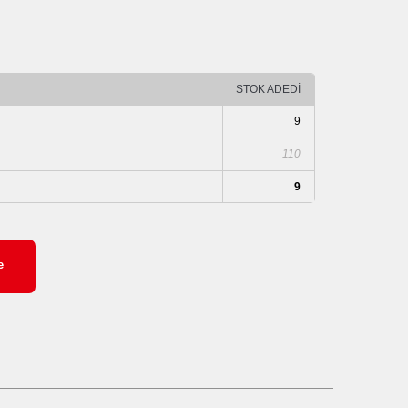
STOK ADEDİ
9
110
9
e