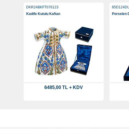
DKR24BKFT076123
85D124DU
Kadife Kutulu Kaftan
Porselen 
6485,00 TL + KDV