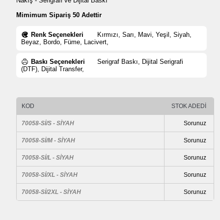
Nakış - Serigrafi ve Dijital Baskı
Mimimum Sipariş 50 Adettir
Renk Seçenekleri
Kırmızı, Sarı, Mavi, Yeşil, Siyah,
Beyaz, Bordo, Füme, Lacivert,
Baskı Seçenekleri
Serigraf Baskı, Dijital Serigrafi
(DTF), Dijital Transfer,
KOD
STOK ADEDİ
70058-Sİ/S - SİYAH
Sorunuz
70058-Sİ/M - SİYAH
Sorunuz
70058-Sİ/L - SİYAH
Sorunuz
70058-Sİ/XL - SİYAH
Sorunuz
70058-Sİ/2XL - SİYAH
Sorunuz