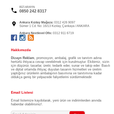
BİZİ ARAYIN
0850 242 8317
Ankara Kızılay Mağaza:
0312 426 9097
Sümer 1 Cd. No: 16/13 Kızılay, Çankaya / ANKARA
Ankara Nextlevel Ofis:
0312 911 6719
Kızılırmak Mah. Dumlupınar Bulv. NEXTLEVEL Tower
No:3-A D: 10 Söğütözü Çankaya / ANKARA
İstanbul Şişli Ofis:
0212 999 0365
Hakkımızda
İzzetpaşa Mahallesi, Yeni Yol Caddesi, Nurol Tower Şişli
/ İSTANBUL
Dizayn Reklam
, promosyon, ambalaj, grafik ve tanıtım adına
hertürlü ihtiyaca cevap verebilmek için kurulmuştur. Ekibimiz, sizin
için düşünür, tasarlar, üretir, tedarik eder, sunar ve takip eder. Basılı
ve dijital ortamda ihtiyaç duyulan tasarım hizmetleri ve üretim
yaptığınız ürünlerin ambalajının basımına ve tanıtımına kadar
oldukça geniş bir yelpazede faliyetlerini sürdürmektedir.
Email Listesi
Email listemize kaydolarak, yeni ürün ve indirimlerden anında
haberdar olabilirsiniz!.